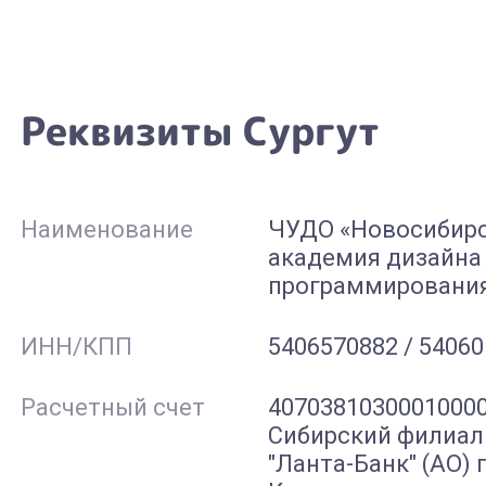
Реквизиты Сургут
Наименование
ЧУДО «Новосибир
академия дизайна
программировани
ИНН/КПП
5406570882 / 5406
Расчетный cчет
40703810300010000
Сибирский филиал
"Ланта-Банк" (АО) г