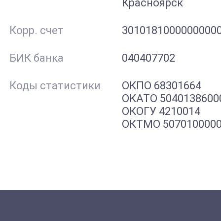
Красноярск
Корр. cчет
3010181000000000
БИК банка
040407702
Коды статистики
ОКПО 68301664
ОКАТО 5040138600
ОКОГУ 4210014
ОКТМО 507010000