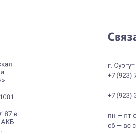
Связ
ская
г. Сургут
 и
+7 (923) 
я»
+7 (923) 
01001
187 в
пн — пт с
 АКБ
сб — вс с
.