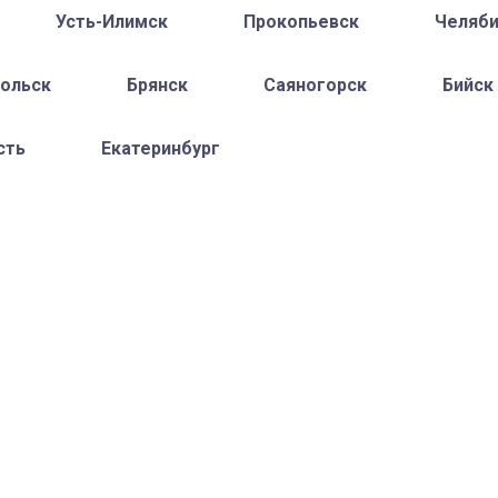
Усть-Илимск
Прокопьевск
Челяби
ольск
Брянск
Саяногорск
Бийск
сть
Екатеринбург