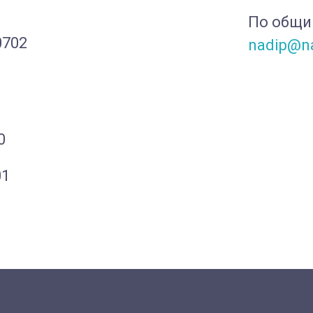
По общи
0702
nadip@na
0
01